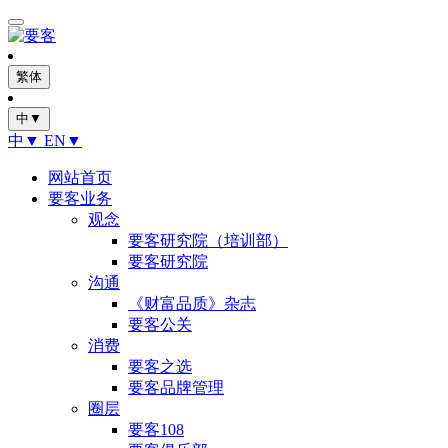
繁体
中▼
中▼
EN▼
网站首页
要客业务
观念
要客研究院（培训部）
要客研究院
沟通
《财富品质》杂志
要客公关
消费
要客之选
要客品牌管理
圈层
要客108