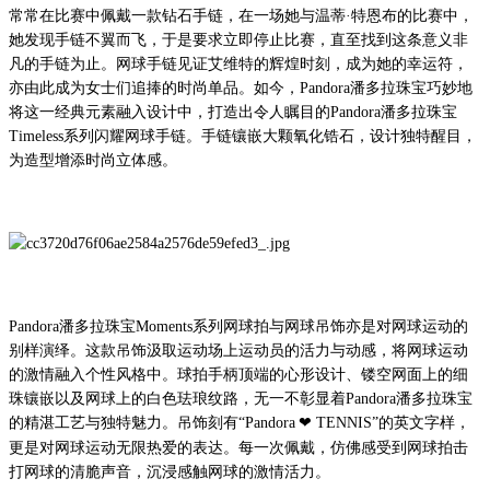
常常在比赛中
佩戴一款钻石手链
，在一场她与温蒂
·特恩布的比赛中，
她发现手链不翼而飞，于是要求立即停止比赛，直至找到
这条意义非
凡
的手链为止。网球手链见证艾维特的辉煌时刻，成为她的幸运符
，
亦由此
成为女士们追捧的时尚单品。如今，
Pandora
潘多拉珠宝巧妙地
将这一经典元素融入设计中，打造
出令人瞩目的
Pandora
潘多拉珠宝
Timeless
系列闪耀
网球手链
。
手链镶嵌大颗氧化锆石
，
设计独特醒目，
为造型增添
时尚
立体感。
Pandora
潘多拉珠
宝
Moments
系列
网球拍与网球吊饰
亦是对网球运动的
别样演绎。
这款吊饰汲取运动场上运动员的活力与动感，将网球运动
的激情融入个性风格中。球拍手柄顶端的心形设计、镂空网面上的细
珠镶嵌以及网球上的白色珐琅纹路，
无一不彰显着
Pandora
潘多拉珠宝
的精湛工艺
与独特魅力
。吊
饰
刻有
“Pandora
❤
TENNIS
”
的英文字样，
更是对网球运动无限热爱
的表达
。每一次佩戴，
仿佛感受到
网球拍击
打网球的清脆声音，沉浸
感触
网球的激情
活力
。