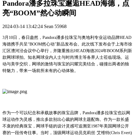
Pandora潘多拉珠宝邂逅HEAD海德，点
亮“BOOM”然心动瞬间
2024-03-14 13:42:24
Sean
55968
3
月
10
日，春日盎然，
Pandora
潘多拉珠宝与奥地利专业运动品牌
HEAD
海德携手共呈“
BOOM
然心动”新品发布会。此次
线下发布
会于上海市徐
汇区漕河泾会议中心举行，并隆重推出
HEAD
海德
2024
年
BOOM
系列新
款网球球拍。知名网球业内人士与时尚博主等
各界
人士
莅临
现场。运
动与美学交织，网球的激情与珠宝的闪耀完美结合，碰撞出两者
的
独
特
魅力
，带来一场前所未有的心动体验。
作为一个可以纪念和承载故事的珠宝品牌，
Pandora
潘多拉珠宝
也以网
球
运动
作为灵感，推出多款别出心裁的网球主题配饰
。
作为一款长盛
不衰的经典珠宝，
网球手链的设计灵感
可追溯至
1987
年美国网球公开
赛的一段传奇
往事
。当时，顶级网球运动员克莉丝
·
艾维特
(Chris Evert)