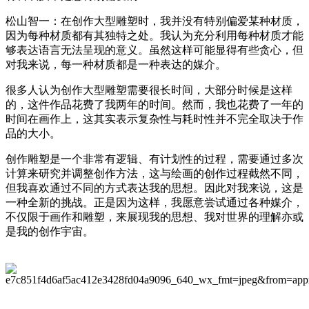
松山智一：在创作大型雕塑时，我并没有特别偏爱某种材质，
因为每种材质都有其独特之处。我认为充分利用每种材质
才
能
够表达
语言
无法呈现的意义。虽然这样可能显得有些贪心，但
对我来说，每一种材质都是一种表达的媒介。
很多人认为
创作
大型雕塑需要很长时间，
大部分时候是这样
的，
这件作品花费了我两年的时间。然而，我也花费了一年的
时间在画作上，这
其实表示
复杂性
与耗时性
并不完全取决于作
品的大小。
创作
雕塑是一个非常
有逻辑
、有计划性的过程，需要通过多次
计算来研究
并调整创作
方法
，
这与绘画的创作过程截然不同，
但我喜欢通过不同的方式表达我的思想
。
因
此
对我来说，这是
一种全新的挑战。正是因为
这样
，我愿意尝试
通过
各种媒介，
不仅限于
画作和雕塑
，来展现我的思想、我对世界的理解亦或
是我的创作宇宙
。