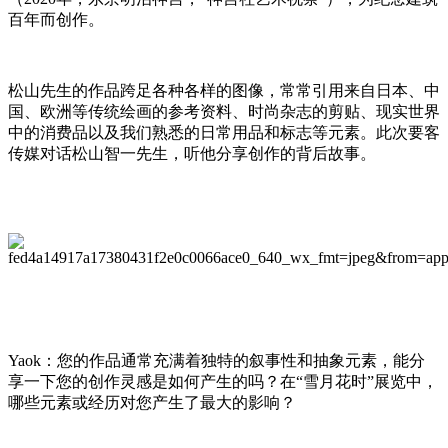
百年而创作。
松山
先生
的作品跨足各
种各样的
图像，
常常
引用来自日本、中
国、欧洲等传统绘画的参考资料
、
时尚杂志的剪贴
、
现实世界
中的消费品以及我们熟悉的日常用品和标志等元素。
此次
要客
传媒对话
松山智一
先生
，听他分享创作的背后故事。
Yaok
：您的作品通常充满着独特的叙事性和抽象元素，能分
享一下您的创作灵感是如何产生的吗？在
“雪月花时”展览中，
哪些元素或经历对您产生了最大的影响？