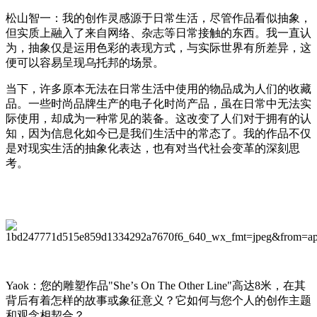
松山智一：我的创作灵感源于日常生活，尽管作品看似抽象，
但实质上融入了来自网络、杂志等日常
接触的东西
。
我一直认
为
，抽象仅是运用色彩的表现方式，与实际世界有所差异，
这
便可以容易
呈现乌托邦的场景。
当
下
，许多原本无法在日常生活中使用的物品成为人们的收藏
品。一些时尚品牌生产的电子化时尚
产品
，虽在日常中无法实
际使用，却成为一种
常见的
装备。这改变了人们对于拥有的认
知，因为信息
化
如今已
是
我们
生活中的常态了
。我的作品不仅
是对现实生活的抽象
化
表达，
也有
对当代社会变革的深刻思
考。
Yaok
：您的雕塑作品
"She
’
s On The Other Line"
高达
8
米，在其
背后有着怎样的故事或象征意义？它如何与您个人的创作主题
和观念相契合？