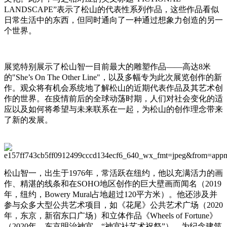
LANDSCAPE
”表示了松山的代表性系列作品，这些作品看似
日常生活中的东西，但同时通向了一种通过想象力创造的另一
个世界。
展览
特别
展示
了
松山智一目前最大的雕塑作品
——
高达
8
米
的
"She’s On The Other Line"
，以及多幅专为此次展览创作的新
作。观众将有机会系统地了解松山的近期代表作品
及其艺术
创
作
的
世界。在疫情前后的全球动荡时期，人们对社会变化的适
应以及如何将希望与未来联系在一起，为松山的创作理念带来
了新的发展。
松山智一，出生于
1976
年，
常活跃在纽约
，
他
以充满活力的画
作、精湛的线条和在
SOHO
地区创作的巨大壁画而闻名（
2019
年，纽约，
Bowery Mural
占地超过
120
平方米）。他还
涉及并
参与众多
大
型
公共艺术项目，如《花尾》公共艺术广场（
2020
年，东京，新宿东口广场）和
立体
作品《
Wheels of Fortune
》
（
2020
年，东京明治神宫，
“
神宫社艺术祝祭
”
），为纪念建筑