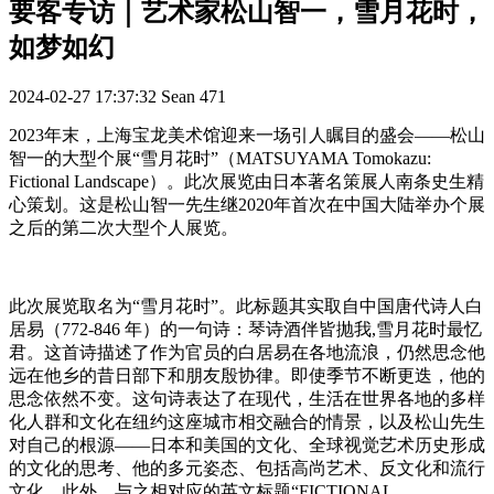
要客专访｜艺术家松山智一，雪月花时，
如梦如幻
2024-02-27 17:37:32
Sean
471
2023
年末
，上海宝龙美术馆迎来一场引人瞩目的盛会
——
松山
智一的大型个展
“
雪月花时
”
（
MATSUYAMA Tomokazu:
Fictional Landscape
）。
此次展览
由日本著名策展人南条史生精
心策划
。
这是松山
智一先生
继
2020
年首次在中国大陆举办个展
之后的第二次大
型个人
展览。
此次展览取名为
“雪月花时”。此标题其实取自中国唐代诗人白
居易（
772-846
年）的一句诗：
琴诗酒伴皆抛我
,
雪月花时最忆
君
。这首诗描述了作为官员的白居易在各地流浪，仍然思念他
远在他乡的昔日部下和朋友殷协律。即使季节不断更迭，他的
思念依然不变。这句诗表达了在现代，生活在世界各地的多样
化人群和文化在纽约这座城市相交融合的情景，以及松山先生
对自己的根源
——日本和美国的文化、全球视觉艺术历史形成
的文化的思考、他的多元姿态、包括高尚艺术、反文化和流行
文化。此外，与之相对应的英文标题“
FICTIONAL