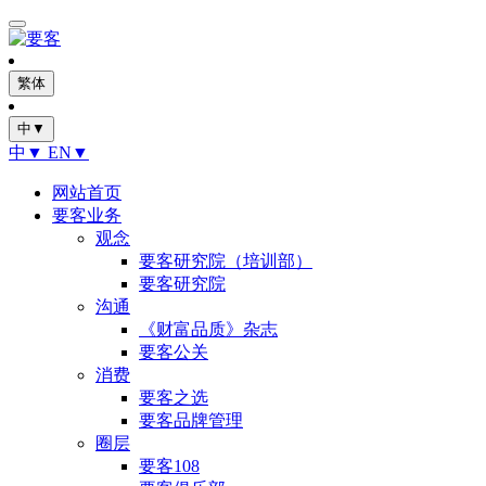
繁体
中▼
中▼
EN▼
网站首页
要客业务
观念
要客研究院（培训部）
要客研究院
沟通
《财富品质》杂志
要客公关
消费
要客之选
要客品牌管理
圈层
要客108