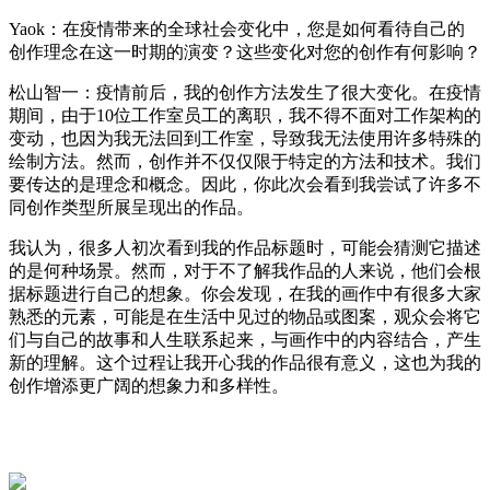
Yaok
：在疫情带来的全球社会变化中，您是如何看待自己的
创作理念在这一时期的演变？这些变化对您的创作有何影响？
松山智一：疫情前后，我的创作方法发生了很大变化。在疫情
期间，由于
10
位工作室员工的离职，我不得不面对工作
架构
的
变动，
也因为
我无法回到工作室
，
导致我无法使用许多特殊的
绘制方法。然而，创作并不仅仅限于特定的方法和技术。我们
要传达的是理念和概念。因此，你
此次会
看到我尝试了许多不
同
创作
类型
所展呈现出
的作品。
我认为，很多人初次看到我的作品标题时，可能会猜测它描述
的是何种场景。然而，对于不了解我作品的人来说，他们会根
据标题进行自己的想象。你会发现，在我的画作中有很多
大家
熟悉的元素，可能是在生活中见过的物品
或
图案，
观众
会将它
们与自己的故事
和人生
联系起来，
与
画作中的内容
结合，产生
新的理解。这
个过程
让我
开心我
的
作品很有意义，这也为我的
创作增添更广阔的
想象力和多样性。