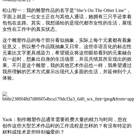
松山智一：我的雕塑作品的名字是
"She’s On The Other Line"
，
字面上
就是一位女士
正在与其他人通话
，
她拥有三只手
还拿着
包包在走路
。
其实，
我想
描绘
的是现代都市女性
的生活，
展现
女性
在工作中的真实状态
。
这个
雕塑
作品
的每个部分看似抽象，实际上每
个元素
都
有着
象
征意义，
所以整个作品
既
抽象
又日常。这些非语言化的标志性
元素
比文字更具感染力，希望观众将这些
眼前看到的
元素融合
在一起
时，想象出自身的生活场景，并且共情其
所呈现
出的
效
果
。不只是这个雕塑，我的其他艺术
作品
也
一样
，我希望
通过
我所理解的
艺术方式展示出现代
人
多面的生活
，并延伸到
个
人
体
验。
Yaok
：制作雕塑作品通常需要耗费大量的精力与时间，您在
创作这些大型艺术作品时的工作流程是怎样的？有没有特定的
材料或技术是您特别偏爱的？