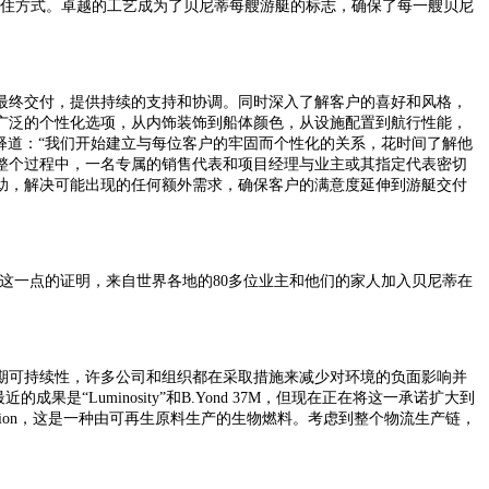
住方式。卓越的工艺成为了贝尼蒂每艘游艇的标志，确保了每一艘贝尼
最终交付，提供持续的支持和协调。
同时
深入了解客户的喜好和风格，
广泛的个性化选项，从内饰装饰到船体颜色，从设施配置到航行性能，
释道：
“
我们开始建立与每位客户的牢固而个性化的关系，花时间了解他
整个过程中，一名专属的销售代表和项目经理与业主或其指定代表密切
助，解决可能出现的任何额外需求，确保客户的满意度延伸到游艇交付
对这一点的证明，来自世界各地的80多位业主和他们的家人加入贝尼蒂在
期可持续性，许多公司和组织都在采取措施来减少对环境的负面影响并
最近的成果是
“Luminosity”和B.Yond 37M，但现在正在将这一承诺扩大到
HVOlution，这是一种由可再生原料生产的生物燃料。考虑到整个物流生产链，