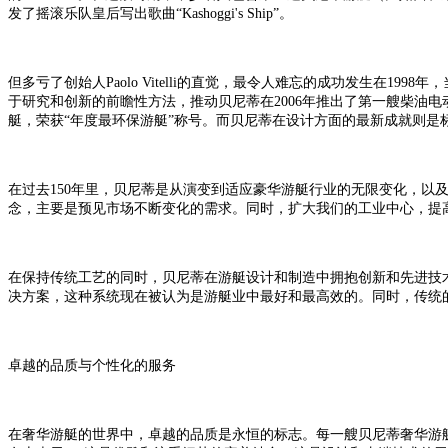
发了摇滚乐队皇后写出歌曲“Kashoggi's Ship”。
但多亏了创始人
Paolo Vitelli的直觉，最令人难忘的成功发生在19
于研究和创新的前瞻性方法，推动贝尼蒂在2006年推出了第一艘柴油电动的巨型游
艇，荣获“年度最环保游艇”称号。而贝尼蒂在设计方面的最新成就则是标志
在过去
150年里，贝尼蒂是
从
演变
到
适应豪华游艇行业
的无限
变化，以
念，主要是预见市场不断变化的需求。同时，扩大我们的工业中心，提
在保持传统工艺的同时，贝尼蒂在游艇设计和制造中拥抱创新和先进技
决方案，这种系统现在被认为是游艇业中最好和最高效的。同时，传统
卓越的品质与个性化的服务
在奢华游艇的世界中，卓越的品质是永恒的标志。每一艘贝尼蒂奢华游