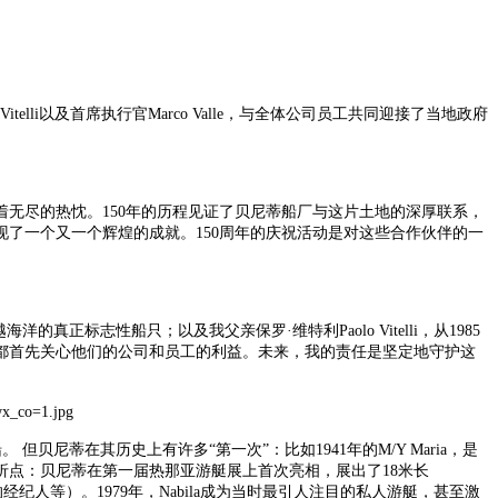
nna Vitelli以及首席执行官Marco Valle，与全体公司员工共同迎接了当地政府
着无尽的热忱。
150年的历程见证了贝尼蒂船厂与这片土地的深厚联系，
了一个又一个辉煌的成就。150周年的庆祝活动是对这些合作伙伴的一
越海洋的真正标志性船只；以及我父亲保罗·维特利
Paolo Vitelli
，从
1985
都首先关心他们的公司和员工的利益。未来，我的责任是坚定地守护这
船。 但贝尼蒂在其历史上有许多“第一次”：比如1941年的M/Y Maria，是
个转折点：贝尼蒂在第一届热那亚游艇展上首次亮相，展出了18米长
纪人等）。1979年，Nabila成为当时最引人注目的私人游艇，甚至激