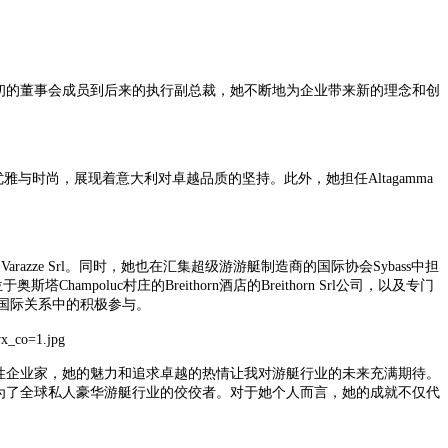
运营。从最初的董事会成员到后来的执行副总裁，她不断地为企业带来新的理念和创
具优雅与时尚，展现着意大利对卓越品质的坚持。此外，她担任Altagamma
ben Varazze Srl。同时，她也在汇集超级游游艇制造商的国际协会Sybass中担
于奥斯塔Champoluc村庄的Breithorn酒店的Breithorn Srl公司，以及专门
出她在国际关系中的积极参与。
职责的女性企业家，她的魅力和追求卓越的热情让我对游艇行业的未来充满期待。
集团成为了全球私人豪华游艇行业的佼佼者。对于她个人而言，她的成就不仅代