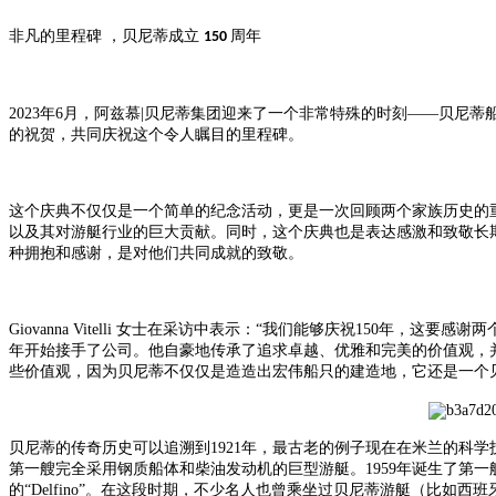
非凡的里程碑
，
贝尼蒂成立
周年
150
2023年6
月
，阿兹慕
|贝尼蒂集团迎来了一个非常特殊的时刻——贝尼蒂船厂成立1
的祝贺，共同庆祝这个令人瞩目的里程碑。
这个庆典不仅仅是一个简单的纪念活动，更是一次回顾两个家族历史的
以及其对游艇行业的巨大贡献。同时，这个庆典也是表达感激和致敬长
种拥抱和感谢，是对他们共同成就的致敬。
Giovanna Vitelli
女士在采访中表示：
“我们能够庆祝150年，这要感谢
年开始接手了公司。他自豪地传承了追求卓越、优雅和完美的价值观，
些价值观，因为贝尼蒂不仅仅是造造出宏伟船只的建造地，它还是一个
贝尼蒂
的
传奇历史可以追溯到
1921年，最古老的例子现在在米兰的科学技术博
第一艘完全采用钢质船体和柴油发动机的巨型游艇。1959年诞生了第一艘
的“Delfino”。在这段时期，不少名人也曾乘坐过贝尼蒂游艇（比如西