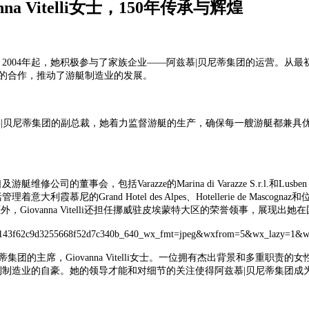
 Vitelli女士，150年传承与辉煌
的优秀毕业生，2004年起，她积极参与了家族企业——阿兹慕|贝尼蒂集团的
性的合作，推动了游艇制造业的发展。
。作为阿兹慕|贝尼蒂集团的副总裁，她着力监督游艇的生产，确保每一艘游艇都兼
修公司的董事会，包括Varazze的Marina di Varazze S.r.l.和Lus
慕尼的Grand Hotel des Alpes、Hotellerie de Mascognaz和位
生涯外，Giovanna Vitelli还担任挪威驻皮埃蒙特大区的荣誉领事，展现
蒂集团的主席，Giovanna Vitelli女士。一位拥有杰出背景和多重
热爱和对意大利制造业的自豪。她的领导才能和对细节的关注使得阿兹慕|贝尼蒂