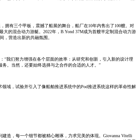
35米游艇，拥有三个甲板，震撼了船展的舞台，船厂在10年内售出了100艘。对
上最大的混合动力游艇。2022年，B.Yond 37M成为首艘半定制混合动力游
空间，营造出新的共融氛围。
：
“我们努力增强在各个层面的效率：从研究和创新，引入新的设计理
服务。当然，还要始终选择与之合作的合适的人才。”
术领域，试验并引入了像船舶推进系统中的
Pod推进系统这样的革命性解
。
到建造，每一个细节都被精心雕琢，力求完美的体现。
Giovanna Vitelli