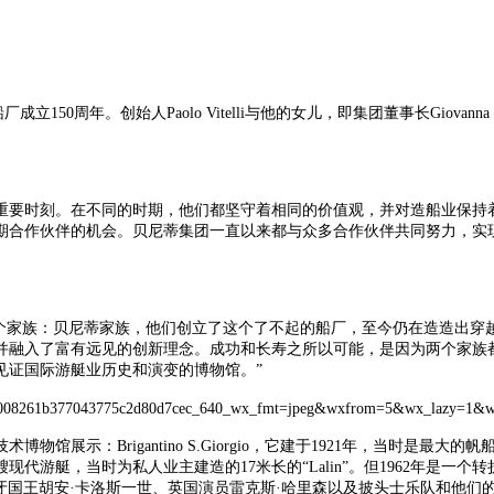
50周年。创始人Paolo Vitelli与他的女儿
，
即
集团董事长
Giova
重要时刻。在不同的时期，他们都坚守着相同的价值观，并对造船业保持
期合作伙伴的机会。贝尼蒂集团一直以来都与众多合作伙伴共同努力，实现
两个家族：贝尼蒂家族，他们创立了这个了不起的船厂，至今仍在造造出穿
并融入了富有远见的创新理念。成功和长寿之所以可能，是因为两个家族
见证国际游艇业历史和演变的博物馆。”
物馆展示：Brigantino S.Giorgio，它建于1921年，当时是最大的帆
现代游艇，当时为私人业主建造的17米长的“Lalin”。但1962年是一
班牙国王胡安·卡洛斯一世、英国演员雷克斯·哈里森以及披头士乐队和他们的经