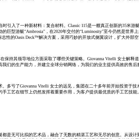
98年，当时引入了一种新材料：复合材料。Classic 115是一艘真正创新的
艇“Ambrosia”，在2020年交付的“Luminosity”至今仍然是世界
性的Oasis Deck™解决方案，采用巧妙的开放式侧翼设计，扩大外部
及在保持其领导地位方面采取了哪些关键策略
。
Giovanna Vitelli
女士解释道
高我们的生产能力，并建立全球分销网络，为我们的业主提供高效的售后
术
。
多亏了
Giovanna Vitelli
女士
的远见，集团在二十多年前开始投资于技
的手工艺在细节上仍然发挥着重要作用，为客户提供最优质的手工艺技能
艇都是无可比拟的艺术品，融合了无数的精湛工艺和无尽的创意。从设计