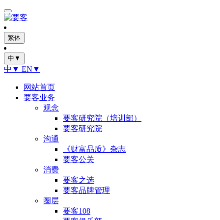
繁体
中▼
中▼
EN▼
网站首页
要客业务
观念
要客研究院（培训部）
要客研究院
沟通
《财富品质》杂志
要客公关
消费
要客之选
要客品牌管理
圈层
要客108