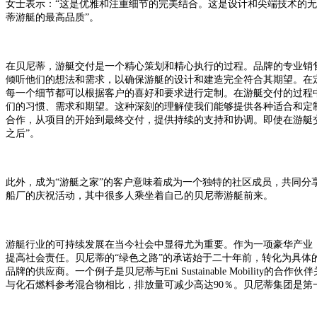
女士表示：
“
这是优雅和注重细节的完美结合。这是设计和尖端技术的无
蒂游艇的最高品质
”
。
在贝尼蒂，游艇交付是一个精心策划和精心执行的过程。
品牌
的专业销
倾听他们的想法和需求，以确保游艇的设计和建造完全符合其期望
。
在
每一个细节都可以根据客户的喜好和要求进行定制。
在游艇交付的过程
们的习惯、需求和期望。这种深刻的理解使我们能够提供各种适合和定
合作，从项目的开始到最终交付，提供持续的支持和协调。即使在游艇
之后
”
。
此外，成为
“游艇之家”的客户意味着成为一个独特的社区成员，共同分
船厂的庆祝活动，其中很多人乘坐着自己的贝尼蒂游艇前来。
游艇行业的可持续发展在当今社会中显得尤为重要。作为一项豪华产业
提高社会责任。贝尼蒂
的
“绿色之路”的承诺始于二十年前，转化为具体的解决方
品牌
的供应商。一个例子是贝尼蒂与
Eni Sustainable Mob
与化石燃料参考混合物相比，排放量可减少高达90％。贝尼蒂集团是