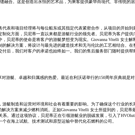
缝融合。这是创造出永恒的艺术品，为乘客提供豪华而现代、非传统的居
售代表和项目经理将与每位船东或其指定代表紧密合作，从项目的开始到
定制化方面，贝尼蒂一直以来都是游艇行业的领先者。贝尼蒂为客户提供
中，
贝尼蒂的使命是将客户的游艇梦想变为现实。
Giovanna Vitelli
女士解
制的解决方案，将设计与最先进的建造技术和无与伦比的工艺相结合。在
交付后，我们对客户的承诺也始终如一。我们的售后服务部门随时提供帮
享对游艇、卓越和归属感的热爱。最近在利沃诺举行的150周年庆典就是
，游艇制造和运营对环境和社会有着重要的影响。为了确保这个行业的长
案来减少燃料消耗。正如Giovanna Vitelli
女士所
提到的，贝尼蒂
ility的合作伙伴关系。通过这项协议，贝尼蒂正在引领游艇业的脱碳发展，引入了
第一个在海上试航、技术测试和原型运输中替代化石燃料的公司。